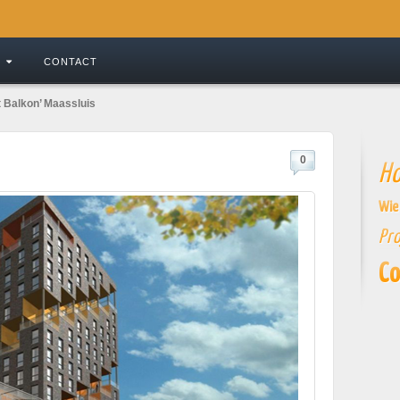
CONTACT
t Balkon’ Maassluis
0
H
Wie 
Pr
Co