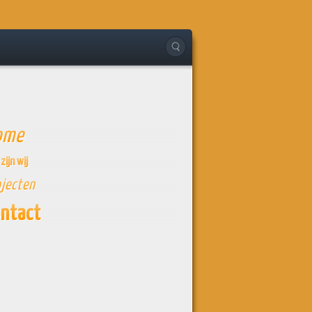
ome
zijn wij
ojecten
ntact