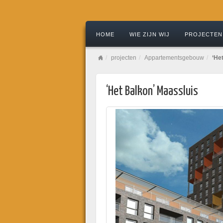
HOME
WIE ZIJN WIJ
PROJECTEN
projecten
Appartementsgebouw
‘He
‘Het Balkon’ Maassluis