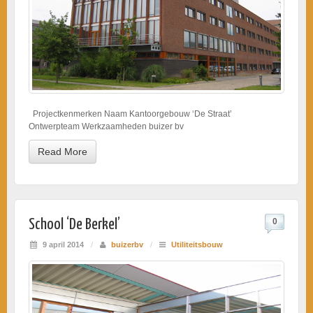
Projectkenmerken Naam Kantoorgebouw ‘De Straat’
Ontwerpteam Werkzaamheden buizer bv
Read More
School ‘De Berkel’
0
9 april 2014
/
buizerbv
/
Utiliteitsbouw