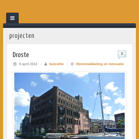
projecten
Droste
0
9 april 2014
/
buizerbv
/
Herontwikkeling en renovatie