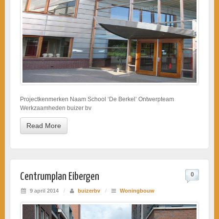
Projectkenmerken Naam School ‘De Berkel’ Ontwerpteam
Werkzaamheden buizer bv
Read More
Centrumplan Eibergen
0
9 april 2014
/
buizerbv
/
Woningbouw